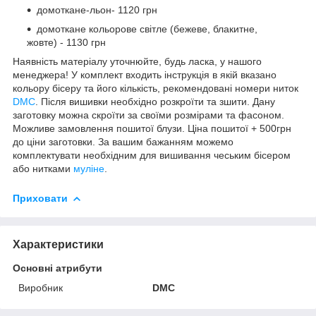
домоткане-льон- 1120 грн
домоткане кольорове світле (бежеве, блакитне,
жовте) - 1130 грн
Наявність матеріалу уточнюйте, будь ласка, у нашого
менеджера! У комплект входить інструкція в якій вказано
кольору бісеру та його кількість, рекомендовані номери ниток
DMC
. Після вишивки необхідно розкроїти та зшити. Дану
заготовку можна скроїти за своїми розмірами та фасоном.
Можливе замовлення пошитої блузи. Ціна пошитої + 500грн
до ціни заготовки. За вашим бажанням можемо
комплектувати необхідним для вишивання чеським бісером
або нитками
муліне
.
Приховати
Характеристики
Основні атрибути
Виробник
DMC