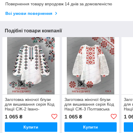
Повернення товару впродовж 14 днів за домовленістю
Всі умови повернення
Подібні товари компанії
Заготовка жіночої блузи
Заготовка жіночої блузи
Заго
для вишивання серія Код
для вишивання серія Код
для 
Нації СЖ-2 Івано-
Нації СЖ-3 Полтавська
Наці
Франківська область
область
обла
1 065
1 065
1 0
₴
₴
Купити
Купити