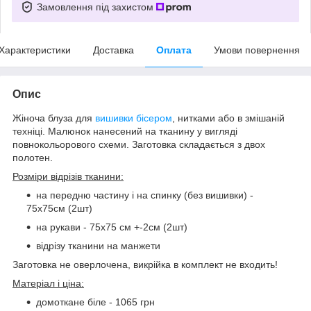
Замовлення під захистом
Характеристики
Доставка
Оплата
Умови повернення
Опис
Жіноча блуза для
вишивки бісером
, нитками або в змішаній
техніці. Малюнок нанесений на тканину у вигляді
повнокольорового схеми. Заготовка складається з двох
полотен.
Розміри відрізів тканини:
на передню частину і на спинку (без вишивки) -
75х75см (2шт)
на рукави - 75х75 см +-2см (2шт)
відрізу тканини на манжети
Заготовка не оверлочена, викрійка в комплект не входить!
Матеріал і ціна:
домоткане біле - 1065 грн