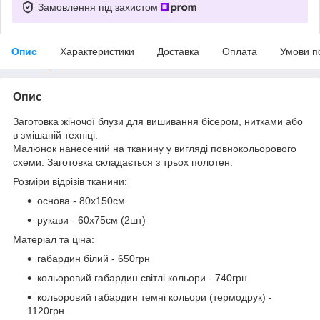
Замовлення під захистом
Опис
Характеристики
Доставка
Оплата
Умови п
Опис
Заготовка жіночої блузи для вишивання бісером, нитками або
в змішаній техніці.
Малюнок нанесений на тканину у вигляді повнокольорового
схеми. Заготовка складається з трьох полотен.
Розміри відрізів тканини:
основа - 80х150см
рукави - 60х75см (2шт)
Матеріал та ціна:
габардин білий - 650грн
кольоровий габардин світлі кольори - 740грн
кольоровий габардин темні кольори (термодрук) -
1120грн