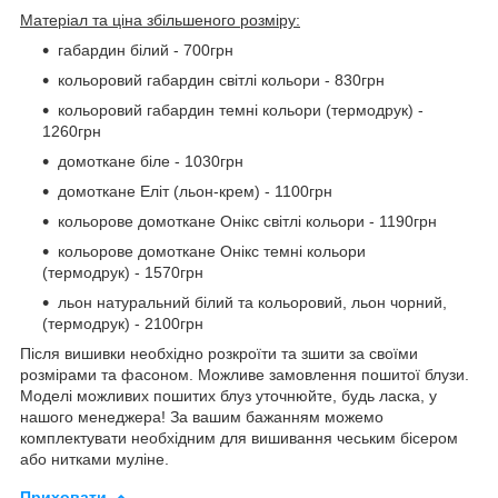
Матеріал та ціна збільшеного розміру:
габардин білий - 700грн
кольоровий габардин світлі кольори - 830грн
кольоровий габардин темні кольори (термодрук) -
1260грн
домоткане біле - 1030грн
домоткане Еліт (льон-крем) - 1100грн
кольорове домоткане Онікс світлі кольори - 1190грн
кольорове домоткане Онікс темні кольори
(термодрук) - 1570грн
льон натуральний білий та кольоровий, льон чорний,
(термодрук) - 2100грн
Після вишивки необхідно розкроїти та зшити за своїми
розмірами та фасоном. Можливе замовлення пошитої блузи.
Моделі можливих пошитих блуз уточнюйте, будь ласка, у
нашого менеджера! За вашим бажанням можемо
комплектувати необхідним для вишивання чеським бісером
або нитками муліне.
Приховати