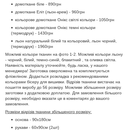
домоткане біле - 890грн
домоткане Еліт (льон-крем) - 960грн
кольорове домоткане Онікс світлі кольори - 1050грн
кольорове домоткане Онікс темні кольори
(термодрук) - 1430грн
льон натуральний білий та кольоровий, льон чорний,
(термодрук) - 1960грн
Можливі кольори тканин на фото 1-2. Можливі кольори льону
- чорний, білий, темно-синій, блакитний , та оливка світла.
Наявність матеріалу уточнюйте, будь ласка, у нашого
менеджера! Заготовка оверложена та комплектуються
флізеліном. Додається розкладка з рекомендованими
кольорами бісеру для вишивки. Відрізів тканини вистачає на
пошиття виробу до 56 розміру. Можливе збільшення розміру
заготовки з додатковою доплатою. Для замовлення більшого
розміру, необхідно вказати це в коментарях до вашого
замовлення.
Розміри відрізів тканини збільшеного розміру:
основа - 90х180см
рукави - 60х90см (2шт)