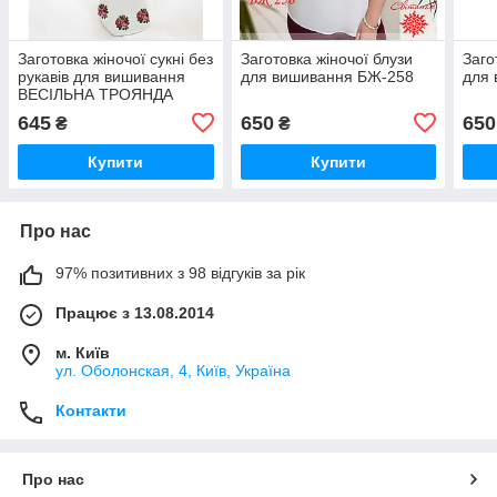
Заготовка жіночої сукні без
Заготовка жіночої блузи
Заго
рукавів для вишивання
для вишивання БЖ-258
для
ВЕСІЛЬНА ТРОЯНДА
(ДОВГЕ)
645
650
650
₴
₴
Купити
Купити
Про нас
97% позитивних з 98 відгуків за рік
Працює з 13.08.2014
м. Київ
ул. Оболонская, 4, Київ, Україна
Контакти
Про нас