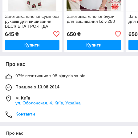
Заготовка жіночої сукні без
Заготовка жіночої блузи
Заго
рукавів для вишивання
для вишивання БЖ-258
для
ВЕСІЛЬНА ТРОЯНДА
(ДОВГЕ)
645
650
650
₴
₴
Купити
Купити
Про нас
97% позитивних з 98 відгуків за рік
Працює з 13.08.2014
м. Київ
ул. Оболонская, 4, Київ, Україна
Контакти
Про нас