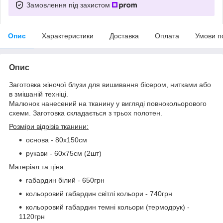
Замовлення під захистом
Опис
Характеристики
Доставка
Оплата
Умови п
Опис
Заготовка жіночої блузи для вишивання бісером, нитками або
в змішаній техніці.
Малюнок нанесений на тканину у вигляді повнокольорового
схеми. Заготовка складається з трьох полотен.
Розміри відрізів тканини:
основа - 80х150см
рукави - 60х75см (2шт)
Матеріал та ціна:
габардин білий - 650грн
кольоровий габардин світлі кольори - 740грн
кольоровий габардин темні кольори (термодрук) -
1120грн