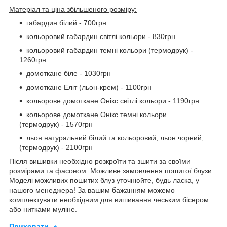
Матеріал та ціна збільшеного розміру:
габардин білий - 700грн
кольоровий габардин світлі кольори - 830грн
кольоровий габардин темні кольори (термодрук) -
1260грн
домоткане біле - 1030грн
домоткане Еліт (льон-крем) - 1100грн
кольорове домоткане Онікс світлі кольори - 1190грн
кольорове домоткане Онікс темні кольори
(термодрук) - 1570грн
льон натуральний білий та кольоровий, льон чорний,
(термодрук) - 2100грн
Після вишивки необхідно розкроїти та зшити за своїми
розмірами та фасоном. Можливе замовлення пошитої блузи.
Моделі можливих пошитих блуз уточнюйте, будь ласка, у
нашого менеджера! За вашим бажанням можемо
комплектувати необхідним для вишивання чеським бісером
або нитками муліне.
Приховати