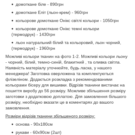
домоткане біле - 890грн
домоткане Еліт (льон-крем) - 960грн
кольорове домоткане Онікс світлі кольори - 1050грн
кольорове домоткане Онікс темні кольори
(термодрук) - 1430грн
льон натуральний білий та кольоровий, льон чорний,
(термодрук) - 1960грн
Можливі кольори тканин на фото 1-2. Можливі кольори льону
- чорний, білий, темно-синій, блакитний , та оливка світла.
Наявність матеріалу уточнюйте, будь ласка, у нашого
менеджера! Заготовка оверложена та комплектуються
флізеліном. Додається розкладка з рекомендованими
кольорами бісеру для вишивки. Відрізів тканини вистачає на
пошиття виробу до 56 розміру. Можливе збільшення розміру
заготовки з додатковою доплатою. Для замовлення більшого
розміру, необхідно вказати це в коментарях до вашого
замовлення.
Розміри відрізів тканини збільшеного розміру:
основа - 90х180см
рукави - 60х90см (2шт)