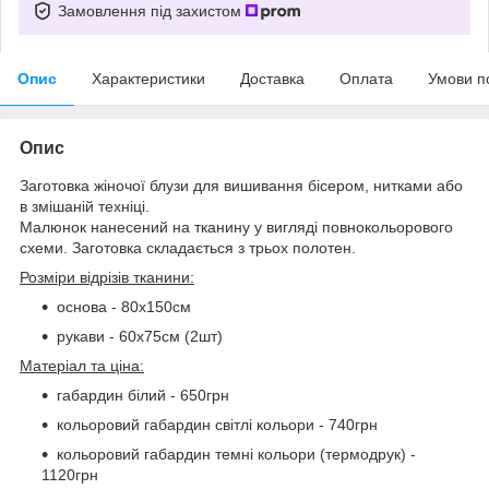
Замовлення під захистом
Опис
Характеристики
Доставка
Оплата
Умови п
Опис
Заготовка жіночої блузи для вишивання бісером, нитками або
в змішаній техніці.
Малюнок нанесений на тканину у вигляді повнокольорового
схеми. Заготовка складається з трьох полотен.
Розміри відрізів тканини:
основа - 80х150см
рукави - 60х75см (2шт)
Матеріал та ціна:
габардин білий - 650грн
кольоровий габардин світлі кольори - 740грн
кольоровий габардин темні кольори (термодрук) -
1120грн