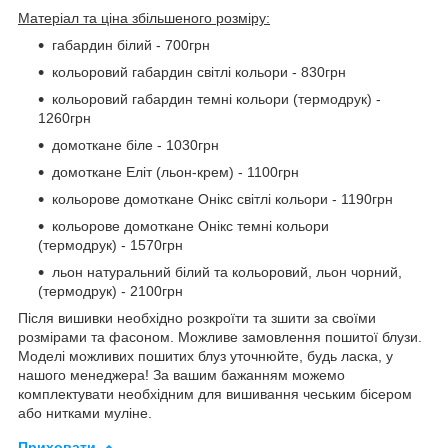
Матеріал та ціна збільшеного розміру:
габардин білий - 700грн
кольоровий габардин світлі кольори - 830грн
кольоровий габардин темні кольори (термодрук) -
1260грн
домоткане біле - 1030грн
домоткане Еліт (льон-крем) - 1100грн
кольорове домоткане Онікс світлі кольори - 1190грн
кольорове домоткане Онікс темні кольори
(термодрук) - 1570грн
льон натуральний білий та кольоровий, льон чорний,
(термодрук) - 2100грн
Після вишивки необхідно розкроїти та зшити за своїми
розмірами та фасоном. Можливе замовлення пошитої блузи.
Моделі можливих пошитих блуз уточнюйте, будь ласка, у
нашого менеджера! За вашим бажанням можемо
комплектувати необхідним для вишивання чеським бісером
або нитками муліне.
Приховати