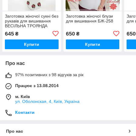
Заготовка жіночої сукні без
Заготовка жіночої блузи
Заго
рукавів для вишивання
для вишивання БЖ-258
для
ВЕСІЛЬНА ТРОЯНДА
(ДОВГЕ)
645
650
650
₴
₴
Купити
Купити
Про нас
97% позитивних з 98 відгуків за рік
Працює з 13.08.2014
м. Київ
ул. Оболонская, 4, Київ, Україна
Контакти
Про нас