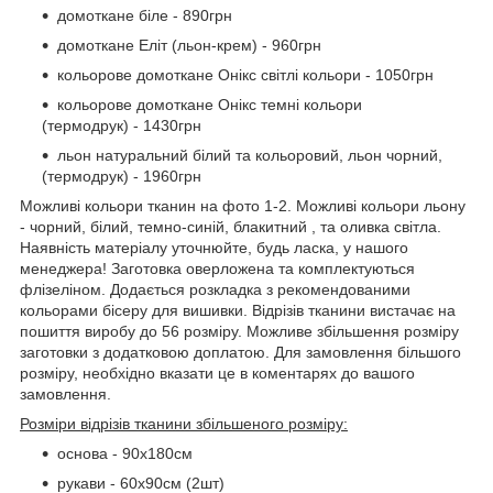
домоткане біле - 890грн
домоткане Еліт (льон-крем) - 960грн
кольорове домоткане Онікс світлі кольори - 1050грн
кольорове домоткане Онікс темні кольори
(термодрук) - 1430грн
льон натуральний білий та кольоровий, льон чорний,
(термодрук) - 1960грн
Можливі кольори тканин на фото 1-2. Можливі кольори льону
- чорний, білий, темно-синій, блакитний , та оливка світла.
Наявність матеріалу уточнюйте, будь ласка, у нашого
менеджера! Заготовка оверложена та комплектуються
флізеліном. Додається розкладка з рекомендованими
кольорами бісеру для вишивки. Відрізів тканини вистачає на
пошиття виробу до 56 розміру. Можливе збільшення розміру
заготовки з додатковою доплатою. Для замовлення більшого
розміру, необхідно вказати це в коментарях до вашого
замовлення.
Розміри відрізів тканини збільшеного розміру:
основа - 90х180см
рукави - 60х90см (2шт)