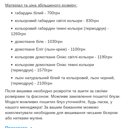
Матеріал та ціна збільшеного розміру:
габардин білий - 700грн
кольоровий габардин світлі кольори - 830грн
кольоровий габардин темні кольори (термодрук) -
1260грн
домоткане біле - 1030грн
домоткане Еліт (льон-крем) - 1100грн
кольорове домоткане Онікс світлі кольори - 1190грн
кольорове домоткане Онікс темні кольори
(термодрук) - 1570грн
льон натуральний білий та кольоровий, льон чорний,
(термодрук) - 2100грн
Після вишивки необхідно розкроїти та зшити за своїми
розмірами та фасоном. Можливе замовлення пошитої блузи.
Моделі можливих пошитих блуз уточнюйте, будь ласка, у
нашого менеджера! За вашим бажанням можемо
комплектувати необхідним для вишивання чеським бісером
або нитками муліне.
Приховати