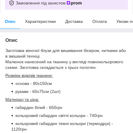
Замовлення під захистом
Опис
Характеристики
Доставка
Оплата
Умови п
Опис
Заготовка жіночої блузи для вишивання бісером, нитками або
в змішаній техніці.
Малюнок нанесений на тканину у вигляді повнокольорового
схеми. Заготовка складається з трьох полотен.
Розміри відрізів тканини:
основа - 80х150см
рукави - 60х75см (2шт)
Матеріал та ціна:
габардин білий - 650грн
кольоровий габардин світлі кольори - 740грн
кольоровий габардин темні кольори (термодрук) -
1120грн