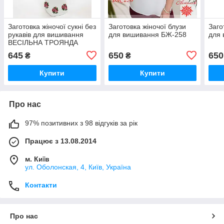
Заготовка жіночої сукні без
Заготовка жіночої блузи
Заго
рукавів для вишивання
для вишивання БЖ-258
для
ВЕСІЛЬНА ТРОЯНДА
(ДОВГЕ)
645
650
650
₴
₴
Купити
Купити
Про нас
97% позитивних з 98 відгуків за рік
Працює з 13.08.2014
м. Київ
ул. Оболонская, 4, Київ, Україна
Контакти
Про нас