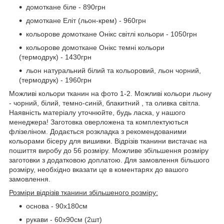
домоткане біле - 890грн
домоткане Еліт (льон-крем) - 960грн
кольорове домоткане Онікс світлі кольори - 1050грн
кольорове домоткане Онікс темні кольори
(термодрук) - 1430грн
льон натуральний білий та кольоровий, льон чорний,
(термодрук) - 1960грн
Можливі кольори тканин на фото 1-2. Можливі кольори льону
- чорний, білий, темно-синій, блакитний , та оливка світла.
Наявність матеріалу уточнюйте, будь ласка, у нашого
менеджера! Заготовка оверложена та комплектуються
флізеліном. Додається розкладка з рекомендованими
кольорами бісеру для вишивки. Відрізів тканини вистачає на
пошиття виробу до 56 розміру. Можливе збільшення розміру
заготовки з додатковою доплатою. Для замовлення більшого
розміру, необхідно вказати це в коментарях до вашого
замовлення.
Розміри відрізів тканини збільшеного розміру:
основа - 90х180см
рукави - 60х90см (2шт)