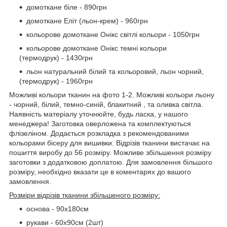
домоткане біле - 890грн
домоткане Еліт (льон-крем) - 960грн
кольорове домоткане Онікс світлі кольори - 1050грн
кольорове домоткане Онікс темні кольори
(термодрук) - 1430грн
льон натуральний білий та кольоровий, льон чорний,
(термодрук) - 1960грн
Можливі кольори тканин на фото 1-2. Можливі кольори льону
- чорний, білий, темно-синій, блакитний , та оливка світла.
Наявність матеріалу уточнюйте, будь ласка, у нашого
менеджера! Заготовка оверложена та комплектуються
флізеліном. Додається розкладка з рекомендованими
кольорами бісеру для вишивки. Відрізів тканини вистачає на
пошиття виробу до 56 розміру. Можливе збільшення розміру
заготовки з додатковою доплатою. Для замовлення більшого
розміру, необхідно вказати це в коментарях до вашого
замовлення.
Розміри відрізів тканини збільшеного розміру:
основа - 90х180см
рукави - 60х90см (2шт)