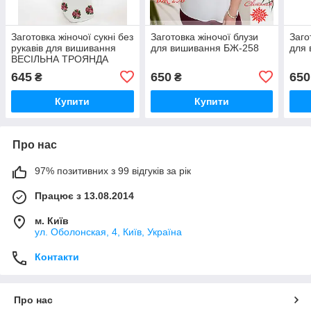
Заготовка жіночої сукні без
Заготовка жіночої блузи
Заго
рукавів для вишивання
для вишивання БЖ-258
для
ВЕСІЛЬНА ТРОЯНДА
(ДОВГЕ)
645
650
650
₴
₴
Купити
Купити
Про нас
97% позитивних з 99 відгуків за рік
Працює з 13.08.2014
м. Київ
ул. Оболонская, 4, Київ, Україна
Контакти
Про нас