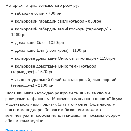
Матеріал та ціна збільшеного розміру:
габардин білий - 700грн
кольоровий габардин світлі кольори - 830грн
кольоровий габардин темні кольори (термодрук) -
1260грн
домоткане біле - 1030грн
домоткане Еліт (льон-крем) - 1100грн
кольорове домоткане Онікс світлі кольори - 1190грн
кольорове домоткане Онікс темні кольори
(термодрук) - 1570грн
льон натуральний білий та кольоровий, льон чорний,
(термодрук) - 2100грн
Після вишивки необхідно розкроїти та зшити за своїми
розмірами та фасоном. Можливе замовлення пошитої блузи.
Моделі можливих пошитих блуз уточнюйте, будь ласка, у
нашого менеджера! За вашим бажанням можемо
комплектувати необхідним для вишивання чеським бісером
або нитками муліне.
Приховати