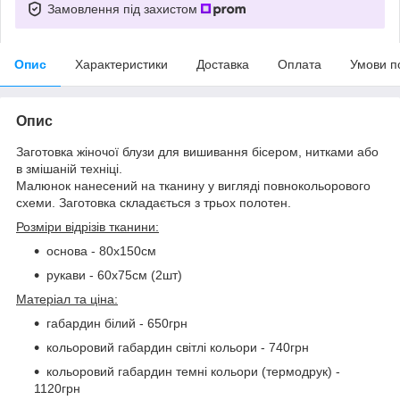
Замовлення під захистом
Опис
Характеристики
Доставка
Оплата
Умови п
Опис
Заготовка жіночої блузи для вишивання бісером, нитками або
в змішаній техніці.
Малюнок нанесений на тканину у вигляді повнокольорового
схеми. Заготовка складається з трьох полотен.
Розміри відрізів тканини:
основа - 80х150см
рукави - 60х75см (2шт)
Матеріал та ціна:
габардин білий - 650грн
кольоровий габардин світлі кольори - 740грн
кольоровий габардин темні кольори (термодрук) -
1120грн