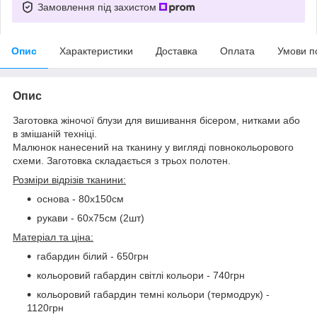
Замовлення під захистом
Опис
Характеристики
Доставка
Оплата
Умови п
Опис
Заготовка жіночої блузи для вишивання бісером, нитками або
в змішаній техніці.
Малюнок нанесений на тканину у вигляді повнокольорового
схеми. Заготовка складається з трьох полотен.
Розміри відрізів тканини:
основа - 80х150см
рукави - 60х75см (2шт)
Матеріал та ціна:
габардин білий - 650грн
кольоровий габардин світлі кольори - 740грн
кольоровий габардин темні кольори (термодрук) -
1120грн