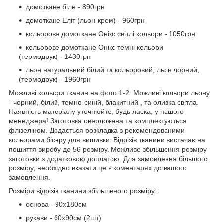
домоткане біле - 890грн
домоткане Еліт (льон-крем) - 960грн
кольорове домоткане Онікс світлі кольори - 1050грн
кольорове домоткане Онікс темні кольори
(термодрук) - 1430грн
льон натуральний білий та кольоровий, льон чорний,
(термодрук) - 1960грн
Можливі кольори тканин на фото 1-2. Можливі кольори льону
- чорний, білий, темно-синій, блакитний , та оливка світла.
Наявність матеріалу уточнюйте, будь ласка, у нашого
менеджера! Заготовка оверложена та комплектуються
флізеліном. Додається розкладка з рекомендованими
кольорами бісеру для вишивки. Відрізів тканини вистачає на
пошиття виробу до 56 розміру. Можливе збільшення розміру
заготовки з додатковою доплатою. Для замовлення більшого
розміру, необхідно вказати це в коментарях до вашого
замовлення.
Розміри відрізів тканини збільшеного розміру:
основа - 90х180см
рукави - 60х90см (2шт)