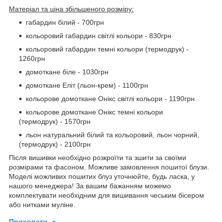
Матеріал та ціна збільшеного розміру:
габардин білий - 700грн
кольоровий габардин світлі кольори - 830грн
кольоровий габардин темні кольори (термодрук) -
1260грн
домоткане біле - 1030грн
домоткане Еліт (льон-крем) - 1100грн
кольорове домоткане Онікс світлі кольори - 1190грн
кольорове домоткане Онікс темні кольори
(термодрук) - 1570грн
льон натуральний білий та кольоровий, льон чорний,
(термодрук) - 2100грн
Після вишивки необхідно розкроїти та зшити за своїми
розмірами та фасоном. Можливе замовлення пошитої блузи.
Моделі можливих пошитих блуз уточнюйте, будь ласка, у
нашого менеджера! За вашим бажанням можемо
комплектувати необхідним для вишивання чеським бісером
або нитками муліне.
Приховати