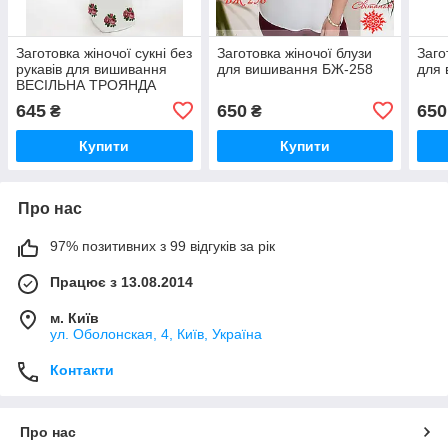
Заготовка жіночої сукні без
Заготовка жіночої блузи
Заго
рукавів для вишивання
для вишивання БЖ-258
для
ВЕСІЛЬНА ТРОЯНДА
(ДОВГЕ)
645
650
650
₴
₴
Купити
Купити
Про нас
97% позитивних з 99 відгуків за рік
Працює з 13.08.2014
м. Київ
ул. Оболонская, 4, Київ, Україна
Контакти
Про нас