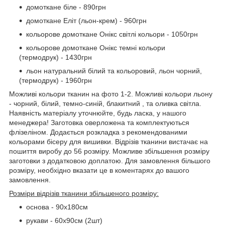
домоткане біле - 890грн
домоткане Еліт (льон-крем) - 960грн
кольорове домоткане Онікс світлі кольори - 1050грн
кольорове домоткане Онікс темні кольори
(термодрук) - 1430грн
льон натуральний білий та кольоровий, льон чорний,
(термодрук) - 1960грн
Можливі кольори тканин на фото 1-2. Можливі кольори льону
- чорний, білий, темно-синій, блакитний , та оливка світла.
Наявність матеріалу уточнюйте, будь ласка, у нашого
менеджера! Заготовка оверложена та комплектуються
флізеліном. Додається розкладка з рекомендованими
кольорами бісеру для вишивки. Відрізів тканини вистачає на
пошиття виробу до 56 розміру. Можливе збільшення розміру
заготовки з додатковою доплатою. Для замовлення більшого
розміру, необхідно вказати це в коментарях до вашого
замовлення.
Розміри відрізів тканини збільшеного розміру:
основа - 90х180см
рукави - 60х90см (2шт)