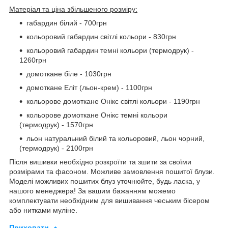
Матеріал та ціна збільшеного розміру:
габардин білий - 700грн
кольоровий габардин світлі кольори - 830грн
кольоровий габардин темні кольори (термодрук) -
1260грн
домоткане біле - 1030грн
домоткане Еліт (льон-крем) - 1100грн
кольорове домоткане Онікс світлі кольори - 1190грн
кольорове домоткане Онікс темні кольори
(термодрук) - 1570грн
льон натуральний білий та кольоровий, льон чорний,
(термодрук) - 2100грн
Після вишивки необхідно розкроїти та зшити за своїми
розмірами та фасоном. Можливе замовлення пошитої блузи.
Моделі можливих пошитих блуз уточнюйте, будь ласка, у
нашого менеджера! За вашим бажанням можемо
комплектувати необхідним для вишивання чеським бісером
або нитками муліне.
Приховати