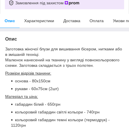
Замовлення під захистом
Опис
Характеристики
Доставка
Оплата
Умови п
Опис
Заготовка жіночої блузи для вишивання бісером, нитками або
в змішаній техніці.
Малюнок нанесений на тканину у вигляді повнокольорового
схеми. Заготовка складається з трьох полотен.
Розміри відрізів тканини:
основа - 80х150см
рукави - 60х75см (2шт)
Матеріал та ціна:
габардин білий - 650грн
кольоровий габардин світлі кольори - 740грн
кольоровий габардин темні кольори (термодрук) -
1120грн