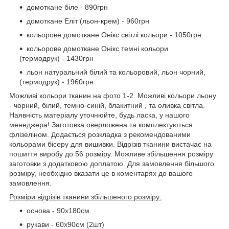
домоткане біле - 890грн
домоткане Еліт (льон-крем) - 960грн
кольорове домоткане Онікс світлі кольори - 1050грн
кольорове домоткане Онікс темні кольори
(термодрук) - 1430грн
льон натуральний білий та кольоровий, льон чорний,
(термодрук) - 1960грн
Можливі кольори тканин на фото 1-2. Можливі кольори льону
- чорний, білий, темно-синій, блакитний , та оливка світла.
Наявність матеріалу уточнюйте, будь ласка, у нашого
менеджера! Заготовка оверложена та комплектуються
флізеліном. Додається розкладка з рекомендованими
кольорами бісеру для вишивки. Відрізів тканини вистачає на
пошиття виробу до 56 розміру. Можливе збільшення розміру
заготовки з додатковою доплатою. Для замовлення більшого
розміру, необхідно вказати це в коментарях до вашого
замовлення.
Розміри відрізів тканини збільшеного розміру:
основа - 90х180см
рукави - 60х90см (2шт)