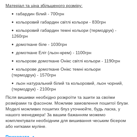
Матеріал та ціна збільшеного розміру:
габардин білий - 700грн
кольоровий габардин світлі кольори - 830грн
кольоровий габардин темні кольори (термодрук) -
1260грн
домоткане біле - 1030грн
домоткане Еліт (льон-крем) - 1100грн
кольорове домоткане Онікс світлі кольори - 1190грн
кольорове домоткане Онікс темні кольори
(термодрук) - 1570грн
льон натуральний білий та кольоровий, льон чорний,
(термодрук) - 2100грн
Після вишивки необхідно розкроїти та зшити за своїми
розмірами та фасоном. Можливе замовлення пошитої блузи.
Моделі можливих пошитих блуз уточнюйте, будь ласка, у
нашого менеджера! За вашим бажанням можемо
комплектувати необхідним для вишивання чеським бісером
або нитками муліне.
Приховати