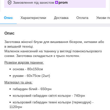
Замовлення під захистом
Опис
Характеристики
Доставка
Оплата
Умови п
Опис
Заготовка жіночої блузи для вишивання бісером, нитками або
в змішаній техніці.
Малюнок нанесений на тканину у вигляді повнокольорового
схеми. Заготовка складається з трьох полотен.
Розміри відрізів тканини:
основа - 80х150см
рукави - 60х75см (2шт)
Матеріал та ціна:
габардин білий - 650грн
кольоровий габардин світлі кольори - 740грн
кольоровий габардин темні кольори (термодрук) -
1120грн