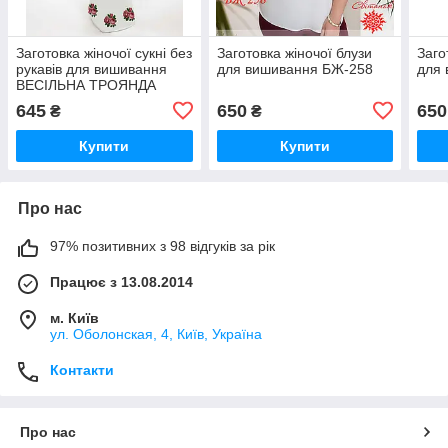
Заготовка жіночої сукні без
Заготовка жіночої блузи
Заго
рукавів для вишивання
для вишивання БЖ-258
для
ВЕСІЛЬНА ТРОЯНДА
(ДОВГЕ)
645
650
650
₴
₴
Купити
Купити
Про нас
97% позитивних з 98 відгуків за рік
Працює з 13.08.2014
м. Київ
ул. Оболонская, 4, Київ, Україна
Контакти
Про нас