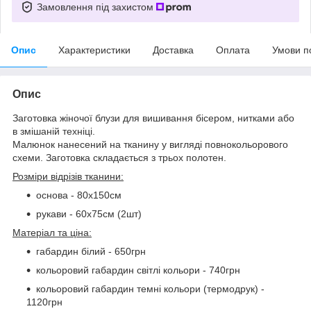
Замовлення під захистом
Опис
Характеристики
Доставка
Оплата
Умови п
Опис
Заготовка жіночої блузи для вишивання бісером, нитками або
в змішаній техніці.
Малюнок нанесений на тканину у вигляді повнокольорового
схеми. Заготовка складається з трьох полотен.
Розміри відрізів тканини:
основа - 80х150см
рукави - 60х75см (2шт)
Матеріал та ціна:
габардин білий - 650грн
кольоровий габардин світлі кольори - 740грн
кольоровий габардин темні кольори (термодрук) -
1120грн