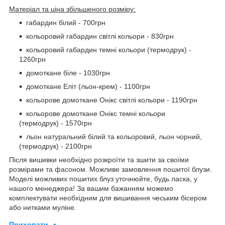
Матеріал та ціна збільшеного розміру:
габардин білий - 700грн
кольоровий габардин світлі кольори - 830грн
кольоровий габардин темні кольори (термодрук) -
1260грн
домоткане біле - 1030грн
домоткане Еліт (льон-крем) - 1100грн
кольорове домоткане Онікс світлі кольори - 1190грн
кольорове домоткане Онікс темні кольори
(термодрук) - 1570грн
льон натуральний білий та кольоровий, льон чорний,
(термодрук) - 2100грн
Після вишивки необхідно розкроїти та зшити за своїми
розмірами та фасоном. Можливе замовлення пошитої блузи.
Моделі можливих пошитих блуз уточнюйте, будь ласка, у
нашого менеджера! За вашим бажанням можемо
комплектувати необхідним для вишивання чеським бісером
або нитками муліне.
Приховати