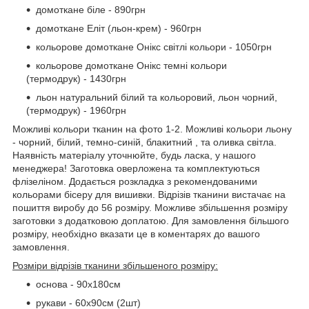
домоткане біле - 890грн
домоткане Еліт (льон-крем) - 960грн
кольорове домоткане Онікс світлі кольори - 1050грн
кольорове домоткане Онікс темні кольори
(термодрук) - 1430грн
льон натуральний білий та кольоровий, льон чорний,
(термодрук) - 1960грн
Можливі кольори тканин на фото 1-2. Можливі кольори льону
- чорний, білий, темно-синій, блакитний , та оливка світла.
Наявність матеріалу уточнюйте, будь ласка, у нашого
менеджера! Заготовка оверложена та комплектуються
флізеліном. Додається розкладка з рекомендованими
кольорами бісеру для вишивки. Відрізів тканини вистачає на
пошиття виробу до 56 розміру. Можливе збільшення розміру
заготовки з додатковою доплатою. Для замовлення більшого
розміру, необхідно вказати це в коментарях до вашого
замовлення.
Розміри відрізів тканини збільшеного розміру:
основа - 90х180см
рукави - 60х90см (2шт)