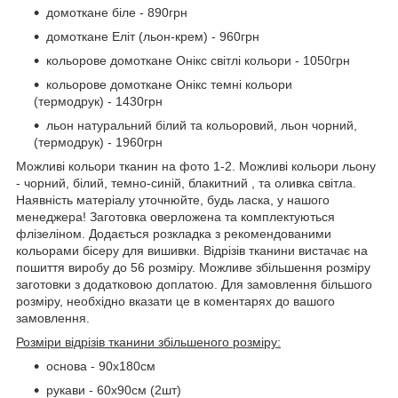
домоткане біле - 890грн
домоткане Еліт (льон-крем) - 960грн
кольорове домоткане Онікс світлі кольори - 1050грн
кольорове домоткане Онікс темні кольори
(термодрук) - 1430грн
льон натуральний білий та кольоровий, льон чорний,
(термодрук) - 1960грн
Можливі кольори тканин на фото 1-2. Можливі кольори льону
- чорний, білий, темно-синій, блакитний , та оливка світла.
Наявність матеріалу уточнюйте, будь ласка, у нашого
менеджера! Заготовка оверложена та комплектуються
флізеліном. Додається розкладка з рекомендованими
кольорами бісеру для вишивки. Відрізів тканини вистачає на
пошиття виробу до 56 розміру. Можливе збільшення розміру
заготовки з додатковою доплатою. Для замовлення більшого
розміру, необхідно вказати це в коментарях до вашого
замовлення.
Розміри відрізів тканини збільшеного розміру:
основа - 90х180см
рукави - 60х90см (2шт)