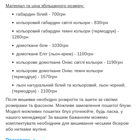
Матеріал та ціна збільшеного розміру:
габардин білий - 700грн
кольоровий габардин світлі кольори - 830грн
кольоровий габардин темні кольори (термодрук) -
1260грн
домоткане біле - 1030грн
домоткане Еліт (льон-крем) - 1100грн
кольорове домоткане Онікс світлі кольори - 1190грн
кольорове домоткане Онікс темні кольори
(термодрук) - 1570грн
льон натуральний білий та кольоровий, льон чорний,
(термодрук) - 2100грн
Після вишивки необхідно розкроїти та зшити за своїми
розмірами та фасоном. Можливе замовлення пошитої блузи.
Моделі можливих пошитих блуз уточнюйте, будь ласка, у
нашого менеджера! За вашим бажанням можемо
комплектувати необхідним для вишивання чеським бісером
або нитками муліне.
Приховати