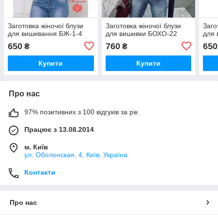
Заготовка жіночої блузи
Заготовка жіночої блузи
Заго
для вишивання БЖ-1-4
для вишивки БОХО-22
для 
650
760
650
₴
₴
Купити
Купити
Про нас
97% позитивних з 100 відгуків за рік
Працює з 13.08.2014
м. Київ
ул. Оболонская, 4, Київ, Україна
Контакти
Про нас