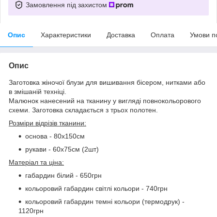
Замовлення під захистом
Опис
Характеристики
Доставка
Оплата
Умови п
Опис
Заготовка жіночої блузи для вишивання бісером, нитками або
в змішаній техніці.
Малюнок нанесений на тканину у вигляді повнокольорового
схеми. Заготовка складається з трьох полотен.
Розміри відрізів тканини:
основа - 80х150см
рукави - 60х75см (2шт)
Матеріал та ціна:
габардин білий - 650грн
кольоровий габардин світлі кольори - 740грн
кольоровий габардин темні кольори (термодрук) -
1120грн