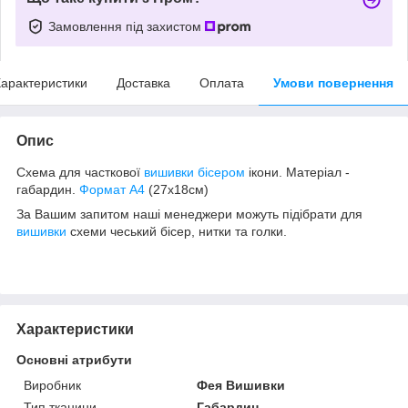
Замовлення під захистом
арактеристики
Доставка
Оплата
Умови повернення
Опис
Схема для часткової
вишивки бісером
ікони. Матеріал -
габардин.
Формат А4
(27х18см)
За Вашим запитом наші менеджери можуть підібрати для
вишивки
схеми чеський бісер, нитки та голки.
Характеристики
Основні атрибути
Виробник
Фея Вишивки
Тип тканини
Габардин