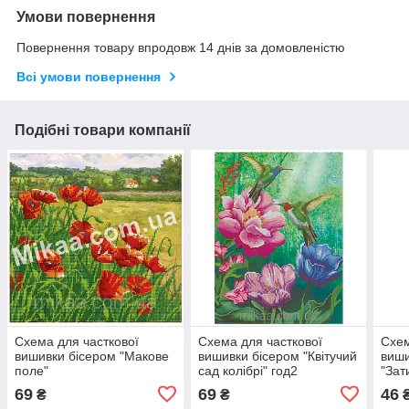
Умови повернення
Повернення товару впродовж 14 днів за домовленістю
Всі умови повернення
Подібні товари компанії
Схема для часткової
Схема для часткової
Схем
вишивки бісером "Макове
вишивки бісером "Квітучий
виши
поле"
сад колібрі" год2
"Зат
69
69
46
₴
₴