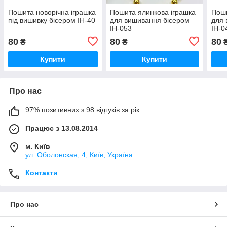
Пошита новорічна іграшка
Пошита ялинкова іграшка
Поши
під вишивку бісером ІН-40
для вишивання бісером
для 
ІН-053
ІН-0
80
80
80
₴
₴
Купити
Купити
Про нас
97% позитивних з 98 відгуків за рік
Працює з 13.08.2014
м. Київ
ул. Оболонская, 4, Київ, Україна
Контакти
Про нас