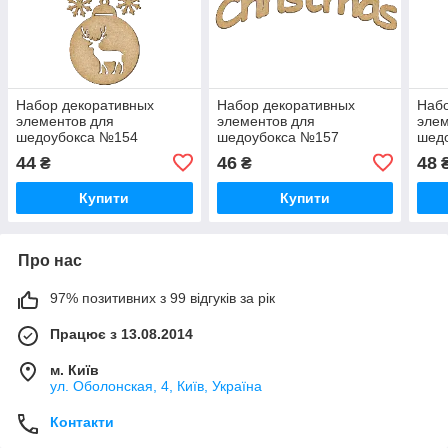
Набор декоративных
Набор декоративных
Набо
элементов для
элементов для
элем
шедоубокса №154
шедоубокса №157
шед
44
46
48
₴
₴
Купити
Купити
Про нас
97% позитивних з 99 відгуків за рік
Працює з 13.08.2014
м. Київ
ул. Оболонская, 4, Київ, Україна
Контакти