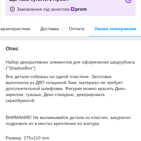
Замовлення під захистом
арактеристики
Доставка
Оплата
Умови повернення
Опис
Набор декоративних элементов для оформления шедоубокса
(“ShadowBox”)
Все детали собраны на одной пластине. Заготовка
выполнена из ДВП толщиной 3мм, материал не требует
дополнительной шлифовки. Фигурки можно красить Деко-
акрилом, гуашью, Деко-глазурью, декорировать
скрапбумагой.
ВНИМАНИЕ! Не выламывайте детали из пластин, аккуратно
подрежьте их в местах крепления по контуру.
Размер: 275x110 mm