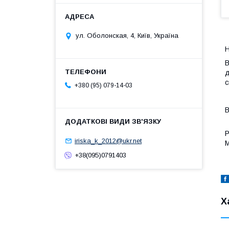
ул. Оболонская, 4, Київ, Україна
Н
В
д
с
+380 (95) 079-14-03
В
Р
iriska_k_2012@ukr.net
М
+38(095)0791403
Х