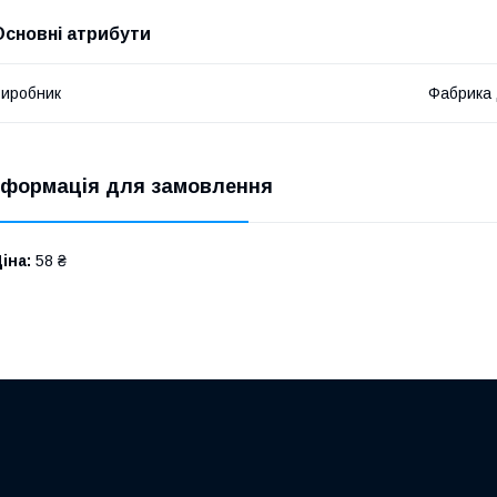
Основні атрибути
иробник
Фабрика
нформація для замовлення
іна:
58 ₴