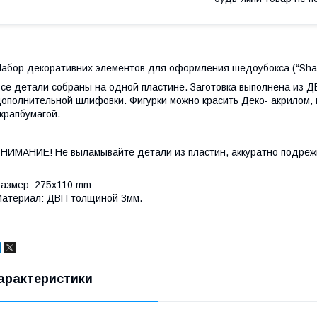
абор декоративних элементов для оформления шедоубокса (“Sha
се детали собраны на одной пластине. Заготовка выполнена из 
ополнительной шлифовки. Фигурки можно красить Деко- акрилом, 
крапбумагой.
НИМАНИЕ! Не выламывайте детали из пластин, аккуратно подрежьт
азмер: 275x110 mm
атериал: ДВП толщиной 3мм.
арактеристики