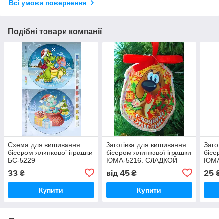
Всі умови повернення
Подібні товари компанії
Схема для вишивання
Заготівка для вишивання
Заго
бісером ялинкової іграшки
бісером ялинкової іграшки
бісе
БС-5229
ЮМА-5216. СЛАДКОЙ
ЮМА
ЖИЗНИ
33
45
25
₴
від
₴
Купити
Купити