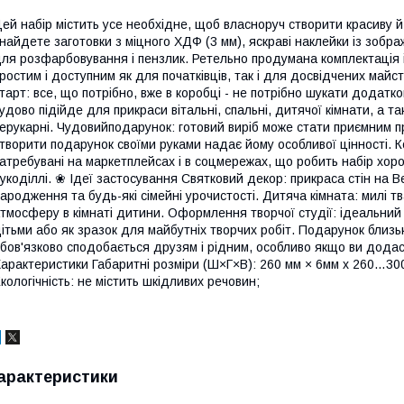
ей набір містить усе необхідне, щоб власноруч створити красиву й 
найдете заготовки з міцного ХДФ (3 мм), яскраві наклейки із зобр
ля розфарбовування і пензлик. Ретельно продумана комплектація і
ростим і доступним як для початківців, так і для досвідчених майс
тарт: все, що потрібно, вже в коробці - не потрібно шукати додатко
удово підійде для прикраси вітальні, спальні, дитячої кімнати, а т
ерукарні. Чудовийподарунок: готовий виріб може стати приємним п
творити подарунок своїми руками надає йому особливої цінності. 
атребувані на маркетплейсах і в соцмережах, що робить набір хор
укоділлі. ❀ Ідеї застосування Святковий декор: прикраса стін на В
ародження та будь-які сімейні урочистості. Дитяча кімната: милі тв
тмосферу в кімнаті дитини. Оформлення творчої студії: ідеальний в
ітьми або як зразок для майбутніх творчих робіт. Подарунок близь
бов'язково сподобається друзям і рідним, особливо якщо ви додас
арактеристики Габаритні розміри (Ш×Г×В): 260 мм × 6мм х 260…30
кологічність: не містить шкідливих речовин;
арактеристики