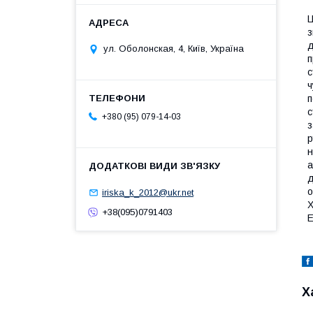
Ц
з
д
ул. Оболонская, 4, Київ, Україна
п
с
ч
п
с
+380 (95) 079-14-03
з
р
н
а
д
о
iriska_k_2012@ukr.net
Х
+38(095)0791403
Е
Х