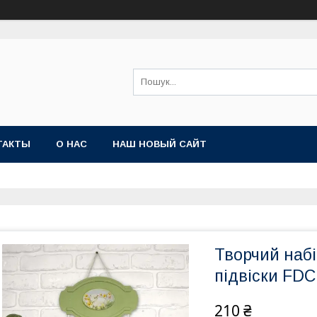
ТАКТЫ
О НАС
НАШ НОВЫЙ САЙТ
Творчий набі
підвіски FDC
210 ₴