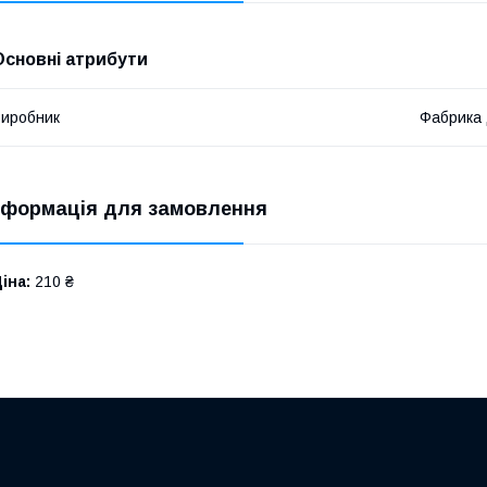
Основні атрибути
иробник
Фабрика
нформація для замовлення
іна:
210 ₴