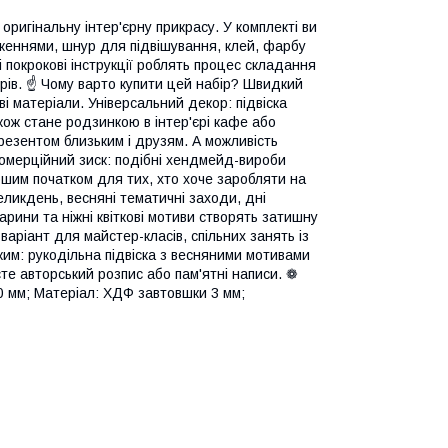
оригінальну інтер'єрну прикрасу. У комплекті ви
аженнями, шнур для підвішування, клей, фарбу
 покрокові інструкції роблять процес складання
трів. ☝ Чому варто купити цей набір? Швидкий
ві матеріали. Універсальний декор: підвіска
акож стане родзинкою в інтер'єрі кафе або
резентом близьким і друзям. А можливість
Комерційний зиск: подібні хендмейд-вироби
ошим початком для тих, хто хоче заробляти на
еликдень, весняні тематичні заходи, дні
арини та ніжні квіткові мотиви створять затишну
аріант для майстер-класів, спільних занять із
ким: рукодільна підвіска з весняними мотивами
те авторський розпис або пам'ятні написи. ❁
0 мм; Матеріал: ХДФ завтовшки 3 мм;