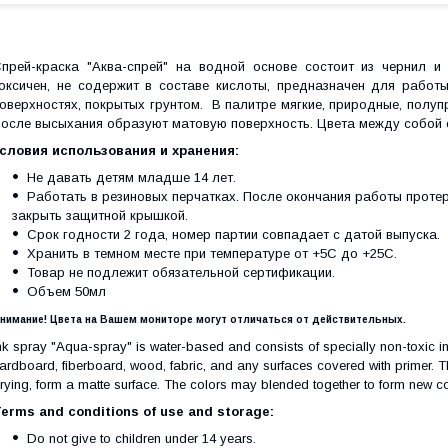
прей-краска "Аква-спрей" на водной основе состоит из чернил и 
оксичен, не содержит в составе кислоты, предназначен для работы
оверхностях, покрытых грунтом. В палитре мягкие, природные, полу
осле высыхания образуют матовую поверхность. Цвета между собой 
словия использования и хранения:
Не давать детям младше 14 лет.
Работать в резиновых перчатках. После окончания работы проте
закрыть защитной крышкой.
Срок годности 2 года, номер партии совпадает с датой выпуска.
Хранить в темном месте при температуре от +5С до +25С.
Товар не подлежит обязательной сертификации.
Объем 50мл
нимание! Цвета на Вашем мониторе могут отличаться от действительных.
nk spray "Aqua-spray" is water-based and consists of specially non-toxic in
ardboard, fiberboard, wood, fabric, and any surfaces covered with primer. The 
rying, form a matte surface. The colors may blended together to form new co
erms and conditions of use and storage:
Do not give to children under 14 years.