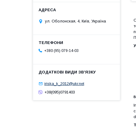
С
ул. Оболонская, 4, Київ, Україна
т
п
П
У
+380 (95) 079-14-03
iriska_k_2012@ukr.net
+38(095)0791403
В
I
c
d
T