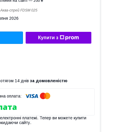
лення на сайті — 200 ₴
:
Аква-спрей FDSM 025
рпня 2026
Купити з
ротягом 14 днів
за домовленістю
 електронні платежі. Тепер ви можете купити
окидаючи сайту.