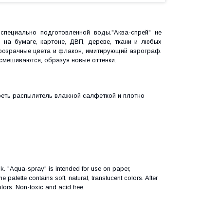
специально подготовленной воды."Аква-спрей" не
 на бумаге, картоне, ДВП, дереве, ткани и любых
прозрачные цвета и флакон, имитирующий аэрограф.
смешиваются, образуя новые оттенки.
реть распылитель влажной салфеткой и плотно
k. "Aqua-spray" is intended for use on paper,
palette contains soft, natural, translucent colors. After
lors. Non-toxic and acid free.