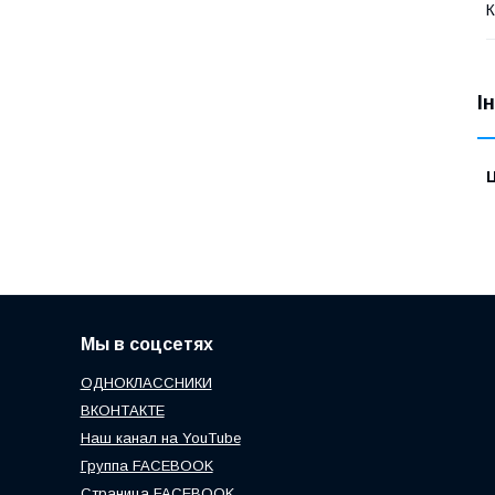
К
І
Ц
Мы в соцсетях
ОДНОКЛАССНИКИ
ВКОНТАКТЕ
Наш канал на YouTube
Группа FACEBOOK
Страница FACEBOOK