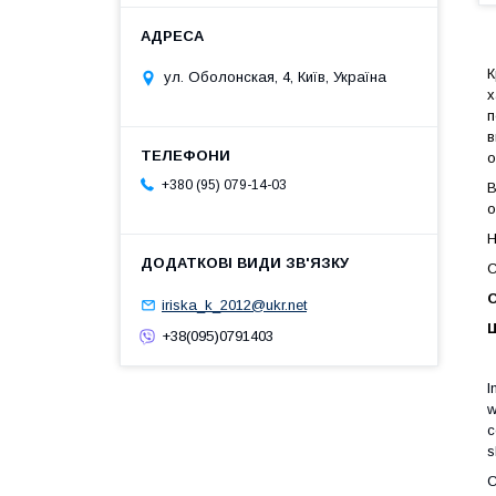
К
ул. Оболонская, 4, Київ, Україна
х
п
в
о
+380 (95) 079-14-03
В
о
Н
С
О
iriska_k_2012@ukr.net
Ц
+38(095)0791403
I
w
c
s