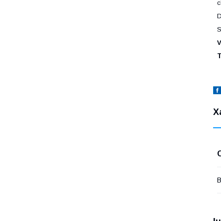
c
D
S
V
T
Х
В