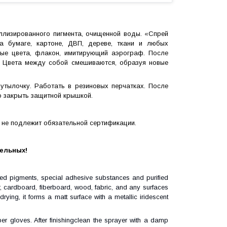
ллизированного пигмента, очищенной воды. «Спрей
а бумаге, картоне, ДВП, дереве, ткани и любых
ные цвета, флакон, имитирующий аэрограф. После
. Цвета между собой смешиваются, образуя новые
тылочку. Работать в резиновых перчатках. После
о закрыть защитной крышкой.
р не подлежит обязательной сертификации.
тельных!
ed pigments, special adhesive substances and purified
, cardboard, fiberboard, wood, fabric, and any surfaces
drying, it forms a matt surface with a metallic iridescent
er gloves. After
finishing
clean the sprayer with a damp