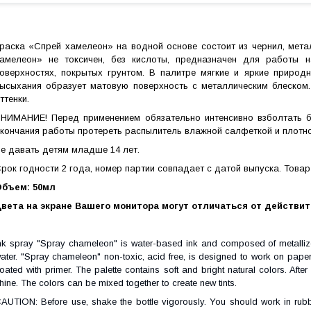
раска «Спрей хамелеон» на водной основе состоит из чернил, мета
амелеон» не токсичен, без кислоты, предназначен для работы н
оверхностях, покрытых грунтом. В палитре мягкие и яркие природ
ысыхания образует матовую поверхность с металлическим блеском
ттенки.
НИМАНИЕ! Перед применением обязательно интенсивно взболтать бу
кончания работы протереть распылитель влажной салфеткой и плотн
е давать детям младше 14 лет.
рок годности 2 года, номер партии совпадает с датой выпуска. Това
бъем: 50мл
вета на экране Вашего монитора могут отличаться от действи
nk spray "Spray chameleon" is water-based ink and composed of metalliz
ater. "Spray chameleon" non-toxic, acid free, is designed to work on paper
oated with primer. The palette contains soft and bright natural colors. After 
hine. The colors
can be
mixed together to create new tints.
CAUTION
:
Before use, shake the bottle vigorously. You should work in rubb