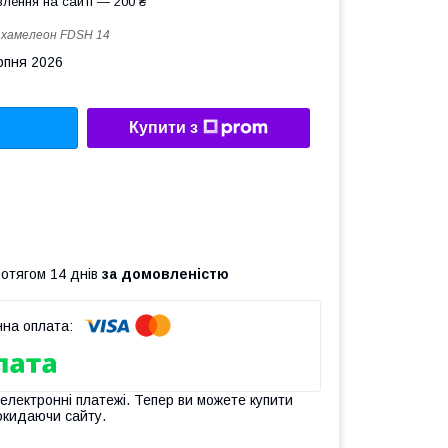
лення на сайті — 200 ₴
:
хамелеон FDSH 14
рпня 2026
Купити з
ротягом 14 днів
за домовленістю
 електронні платежі. Тепер ви можете купити
окидаючи сайту.