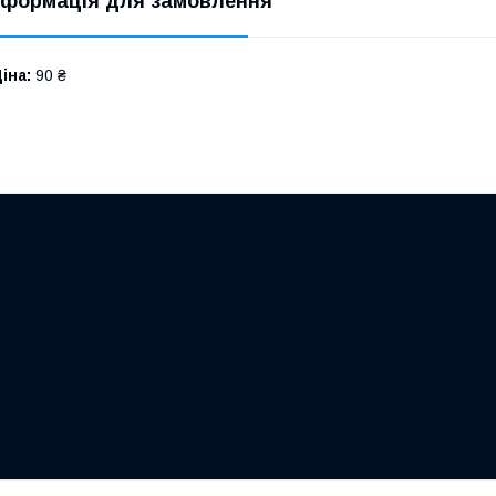
нформація для замовлення
іна:
90 ₴