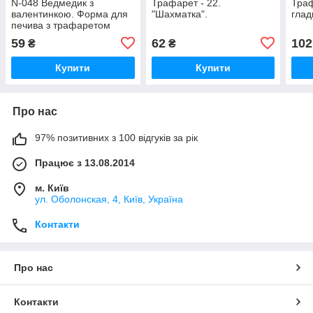
N-048 Ведмедик з
Трафарет - 22.
Траф
валентинкою. Форма для
"Шахматка".
глад
печива з трафаретом
59
62
102
₴
₴
Купити
Купити
Про нас
97% позитивних з 100 відгуків за рік
Працює з 13.08.2014
м. Київ
ул. Оболонская, 4, Київ, Україна
Контакти
Про нас
Контакти