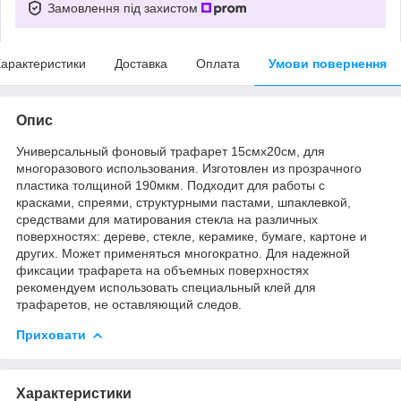
Замовлення під захистом
арактеристики
Доставка
Оплата
Умови повернення
Опис
Универсальный фоновый трафарет 15смх20см, для
многоразового использования. Изготовлен из прозрачного
пластика толщиной 190мкм. Подходит для работы с
красками, спреями, структурными пастами, шпаклевкой,
средствами для матирования стекла на различных
поверхностях: дереве, стекле, керамике, бумаге, картоне и
других. Может применяться многократно. Для надежной
фиксации трафарета на объемных поверхностях
рекомендуем использовать специальный клей для
трафаретов, не оставляющий следов.
Приховати
Характеристики