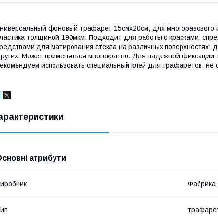
ниверсальный фоновый трафарет 15смх20см, для многоразового и
ластика толщиной 190мкм. Подходит для работы с красками, спре
редствами для матирования стекла на различных поверхностях: дер
ругих. Может применяться многократно. Для надежной фиксации
екомендуем использовать специальный клей для трафаретов, не
арактеристики
Основні атрибути
иробник
Фабрика
ип
трафаре