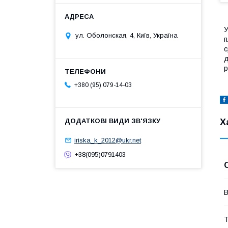
У
ул. Оболонская, 4, Київ, Україна
п
с
д
р
+380 (95) 079-14-03
Х
iriska_k_2012@ukr.net
+38(095)0791403
В
Т