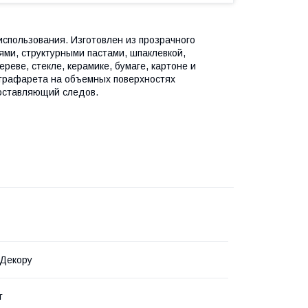
спользования. Изготовлен из прозрачного
ями, структурными пастами, шпаклевкой,
еве, стекле, керамике, бумаге, картоне и
 трафарета на объемных поверхностях
 оставляющий следов.
 Декору
т