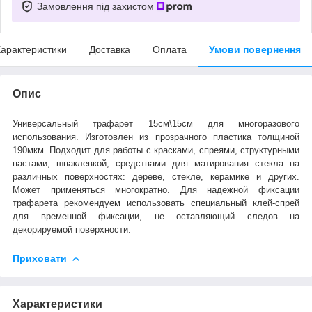
Замовлення під захистом
арактеристики
Доставка
Оплата
Умови повернення
Опис
Универсальный трафарет 15см\15см для многоразового
использования. Изготовлен из прозрачного пластика толщиной
190мкм. Подходит для работы с красками, спреями, структурными
пастами, шпаклевкой, средствами для матирования стекла на
различных поверхностях: дереве, стекле, керамике и других.
Может применяться многократно. Для надежной фиксации
трафарета рекомендуем использовать специальный клей-спрей
для временной фиксации, не оставляющий следов на
декорируемой поверхности.
Приховати
Характеристики