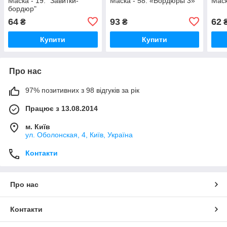
Маска - 19. "Завитки-
Маска - 58. «Бордюры 3»
Маск
бордюр"
64
93
62
₴
₴
Купити
Купити
Про нас
97% позитивних з 98 відгуків за рік
Працює з 13.08.2014
м. Київ
ул. Оболонская, 4, Київ, Україна
Контакти
Про нас
Контакти