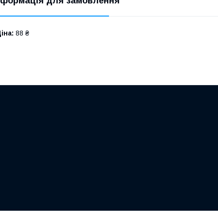
нформація для замовлення
іна:
88 ₴