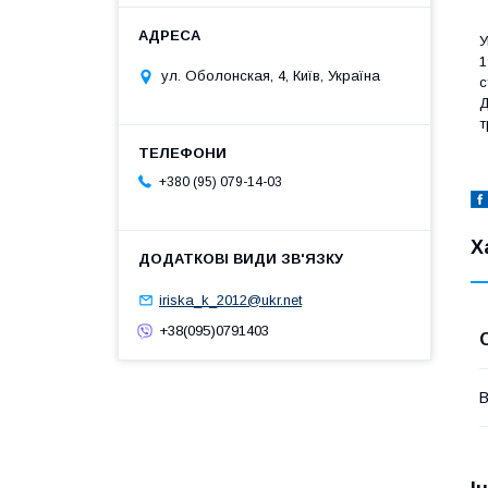
У
1
ул. Оболонская, 4, Київ, Україна
с
Д
т
+380 (95) 079-14-03
Х
iriska_k_2012@ukr.net
+38(095)0791403
В