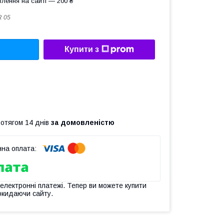
лення на сайті — 200 ₴
 05
Купити з
ротягом 14 днів
за домовленістю
 електронні платежі. Тепер ви можете купити
окидаючи сайту.