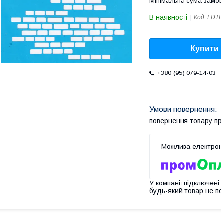
Мінімальна сума замов
В наявності
Код:
FDTR
Купити
+380 (95) 079-14-03
повернення товару п
У компанії підключені
будь-який товар не п