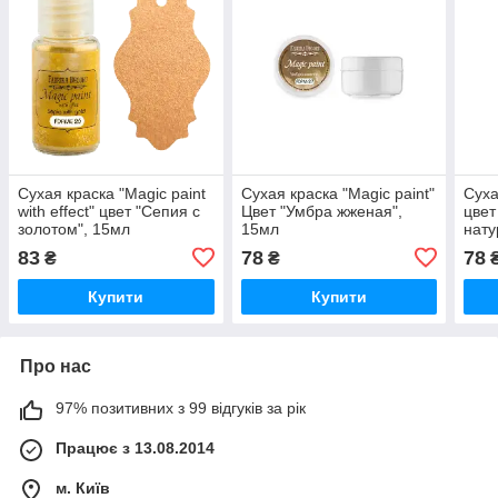
Сухая краска "Magic paint
Сухая краска "Magic paint"
Суха
with effect" цвет "Сепия с
Цвет "Умбра жженая",
цвет
золотом", 15мл
15мл
нату
83
78
78
₴
₴
Купити
Купити
Про нас
97% позитивних з 99 відгуків за рік
Працює з 13.08.2014
м. Київ