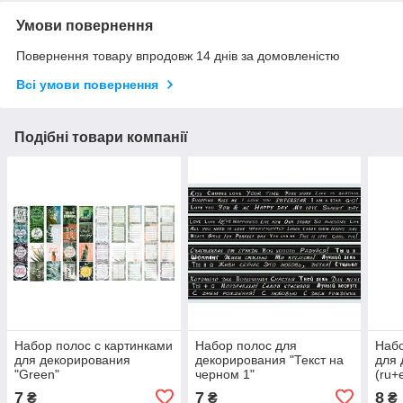
Умови повернення
Повернення товару впродовж 14 днів за домовленістю
Всі умови повернення
Подібні товари компанії
Набор полос с картинками
Набор полос для
Набо
для декорирования
декорирования "Текст на
для 
"Green"
черном 1"
(ru+e
7
7
8
₴
₴
₴