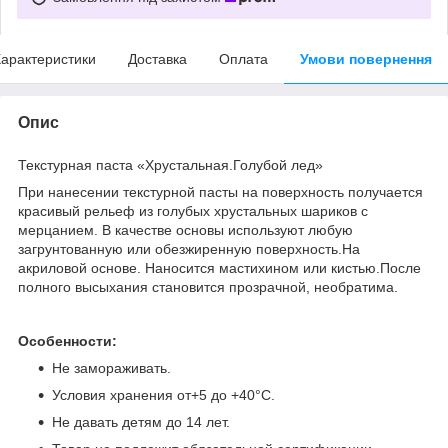
арактеристики
Доставка
Оплата
Умови повернення
Опис
Текстурная паста «Хрустальная.Голубой лед»
При нанесении текстурной пасты на поверхность получается
красивый рельеф из голубых хрустальных шариков с
мерцанием. В качестве основы используют любую
загрунтованную или обезжиренную поверхность.На
акриловой основе. Наносится мастихином или кистью.После
полного высыхания становится прозрачной, необратима.
Особенности:
Не замораживать.
Условия хранения от+5 до +40°C.
Не давать детям до 14 лет.