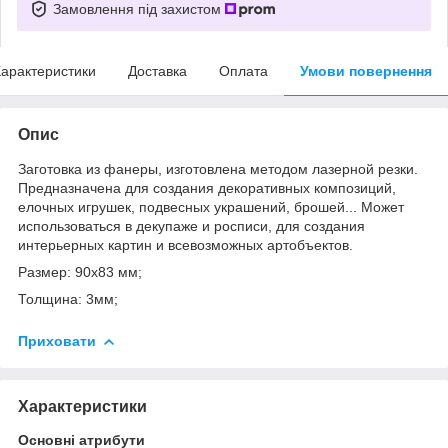
Замовлення під захистом
арактеристики
Доставка
Оплата
Умови повернення
Опис
Заготовка из фанеры, изготовлена методом лазерной резки.
Предназначена для создания декоративных композиций,
елочных игрушек, подвесных украшений, брошей... Может
использоваться в декупаже и росписи, для создания
интерьерных картин и всевозможных артобъектов.
Размер: 90х83 мм;
Толщина: 3мм;
Приховати
Характеристики
Основні атрибути