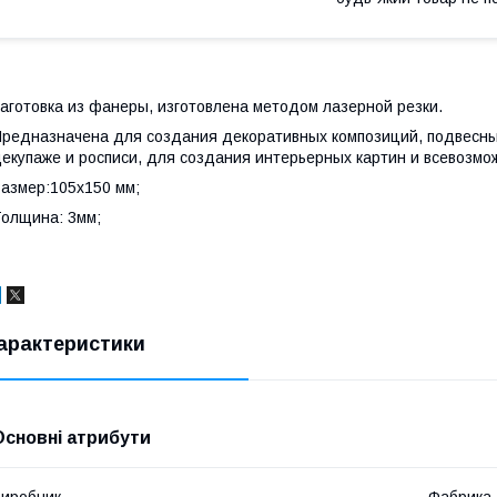
аготовка из фанеры, изготовлена методом лазерной резки.
редназначена для создания декоративных композиций, подвесных
екупаже и росписи, для создания интерьерных картин и всевозмо
азмер:105х150 мм;
олщина: 3мм;
арактеристики
Основні атрибути
иробник
Фабрика