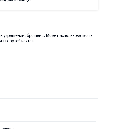
 украшений, брошей... Может использоваться в
жных артобъектов.
 Декору