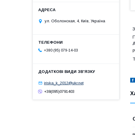
ул. Оболонская, 4, Київ, Україна
З
П
д
+380 (95) 079-14-03
Р
Т
iriska_k_2012@ukr.net
+38(095)0791403
Х
В