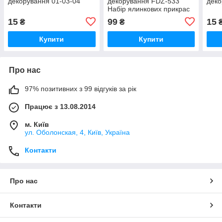
декорування 01-03-04
декорування FDZ-533
деко
Набір ялинкових прикрас
Зимові атрибути 10шт
15
99
15
₴
₴
Купити
Купити
Про нас
97% позитивних з 99 відгуків за рік
Працює з 13.08.2014
м. Київ
ул. Оболонская, 4, Київ, Україна
Контакти
Про нас
Контакти