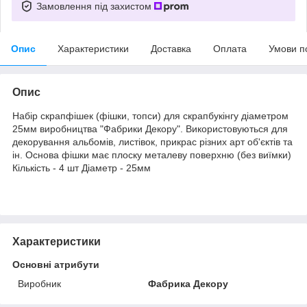
Замовлення під захистом
Опис
Характеристики
Доставка
Оплата
Умови п
Опис
Набір скрапфішек (фішки, топси) для скрапбукінгу діаметром
25мм виробництва "Фабрики Декору". Використовуються для
декорування альбомів, листівок, прикрас різних арт об'єктів та
ін. Основа фішки має плоску металеву поверхню (без виїмки)
Кількість - 4 шт Діаметр - 25мм
Характеристики
Основні атрибути
Виробник
Фабрика Декору