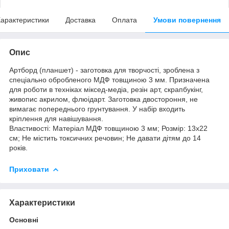
арактеристики
Доставка
Оплата
Умови повернення
Опис
Артборд (планшет) - заготовка для творчості, зроблена з
спеціально обробленого МДФ товщиною 3 мм. Призначена
для роботи в техніках міксед-медіа, резін арт, скрапбукінг,
живопис акрилом, флюідарт. Заготовка двостороння, не
вимагає попереднього грунтування. У набір входить
кріплення для навішування.
Властивості: Матеріал МДФ товщиною 3 мм; Розмір: 13х22
см; Не містить токсичних речовин; Не давати дітям до 14
років.
Приховати
Характеристики
Основні