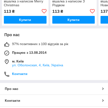
вішалка з написом Merry
вішалка з написом З
віша
Christmas
Різдвом
Нов
113
113
137
₴
₴
Купити
Купити
Про нас
97% позитивних з 100 відгуків за рік
Працює з 13.08.2014
м. Київ
ул. Оболонская, 4, Київ, Україна
Контакти
Про нас
Контакти