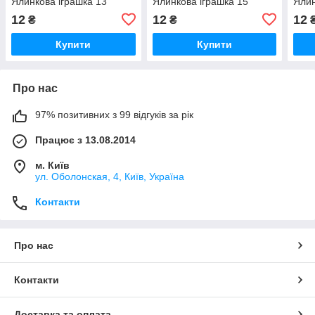
Ялинкова іграшка 13
Ялинкова іграшка 15
Ялин
12
12
12
₴
₴
Купити
Купити
Про нас
97% позитивних з 99 відгуків за рік
Працює з 13.08.2014
м. Київ
ул. Оболонская, 4, Київ, Україна
Контакти
Про нас
Контакти
Доставка та оплата