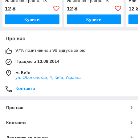
Ялинкова іграшка 13
Ялинкова іграшка 15
Ялин
12
12
12
₴
₴
Купити
Купити
Про нас
97% позитивних з 98 відгуків за рік
Працює з 13.08.2014
м. Київ
ул. Оболонская, 4, Київ, Україна
Контакти
Про нас
Контакти
Доставка та оплата