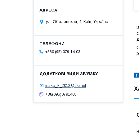
ул. Оболонская, 4, Київ, Україна
З
с
д
О
+380 (95) 079-14-03
р
iriska_k_2012@ukr.net
Х
+38(095)0791403
В