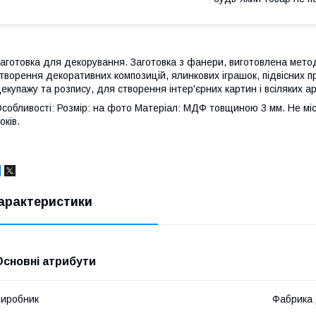
аготовка для декорування. Заготовка з фанери, виготовлена мето
творення декоративних композицій, ялинкових іграшок, підвісних п
екупажу та розпису, для створення інтер'єрних картин і всіляких ар
собливості: Розмір: на фото Матеріал: МДФ товщиною 3 мм. Не міс
оків.
арактеристики
Основні атрибути
иробник
Фабрика