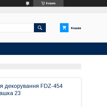
Кошик
Кошик
ля декорування FDZ-454
рашка 23