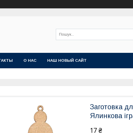
ТАКТЫ
О НАС
НАШ НОВЫЙ САЙТ
Заготовка д
Ялинкова іг
17 ₴