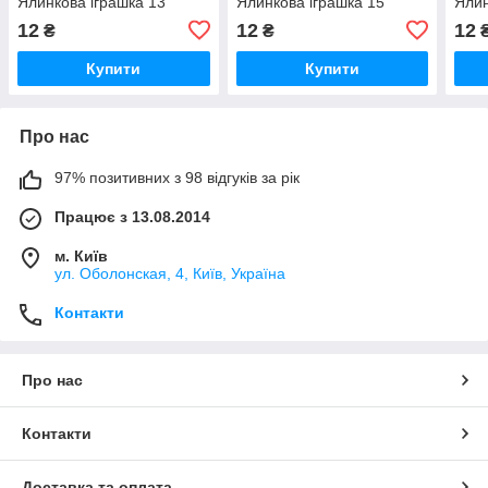
Ялинкова іграшка 13
Ялинкова іграшка 15
Ялин
12
12
12
₴
₴
Купити
Купити
Про нас
97% позитивних з 98 відгуків за рік
Працює з 13.08.2014
м. Київ
ул. Оболонская, 4, Київ, Україна
Контакти
Про нас
Контакти
Доставка та оплата