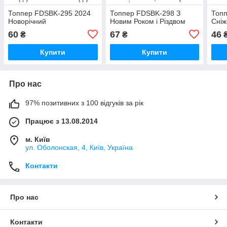
Топпер FDSBK-295 2024
Топпер FDSBK-298 З
Топ
Новорічний
Новим Роком і Різдвом
Сніж
60
67
46
₴
₴
Купити
Купити
Про нас
97% позитивних з 100 відгуків за рік
Працює з 13.08.2014
м. Київ
ул. Оболонская, 4, Київ, Україна
Контакти
Про нас
Контакти