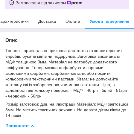
Замовлення під захистом
арактеристики
Доставка
Оплата
Умови повернення
Опис
Топпер - оригінальна прикраса для тортів та кондитерських
виробів, букетів квітів чи подарунків. Заготовка виконана із
МДФ товщиною 3мм. Матеріал не потребує додаткового
шліфування. Топер можна пофарбувати спреями,
акриловими фарбами, фарбами металік або покрити
кольоровими текстурними пастами. Увага: не допускайте
контакту їжі із забарвленою частиною заготовки. Ціна, в
залежності від кольору поверхні: - МДФ - 46грн - білий - 51грн
- червоний - 56грн
Розмір заготовки: див. на ілюстрації Матеріал: МДФ завтовшки
3мм. Не містить токсичних речовин. Не давати дітям віком до
14 років.
Приховати