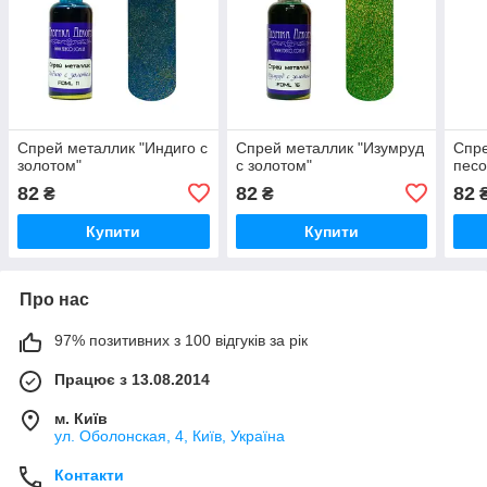
Спрей металлик "Индиго с
Спрей металлик "Изумруд
Спре
золотом"
с золотом"
песо
82
82
82
₴
₴
Купити
Купити
Про нас
97% позитивних з 100 відгуків за рік
Працює з 13.08.2014
м. Київ
ул. Оболонская, 4, Київ, Україна
Контакти