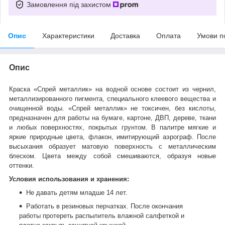
Замовлення під захистом
Опис
Характеристики
Доставка
Оплата
Умови п
Опис
Краска «Спрей металлик» на водной основе состоит из чернил,
металлизированного пигмента, специального клеевого вещества и
очищенной воды. «Спрей металлик» не токсичен, без кислоты,
предназначен для работы на бумаге, картоне, ДВП, дереве, ткани
и любых поверхностях, покрытых грунтом. В палитре мягкие и
яркие природные цвета, флакон, имитирующий аэрограф. После
высыхания образует матовую поверхность с металлическим
блеском. Цвета между собой смешиваются, образуя новые
оттенки.
Условия использования и хранения:
Не давать детям младше 14 лет.
Работать в резиновых перчатках. После окончания
работы протереть распылитель влажной салфеткой и