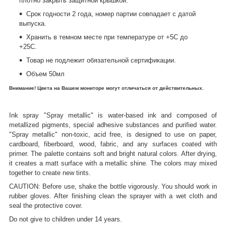
плотно закрыть защитной крышкой.
Срок годности 2 года, номер партии совпадает с датой
выпуска.
Хранить в темном месте при температуре от +5С до
+25С.
Товар не подлежит обязательной сертификации.
Объем 50мл
Внимание! Цвета на Вашем мониторе могут отличаться от действительных.
Ink spray "Spray metallic" is water-based ink and composed of
metallized pigments, special adhesive substances and purified water.
"Spray metallic" non-toxic, acid free, is designed to use on paper,
cardboard, fiberboard, wood, fabric, and any surfaces coated with
primer. The palette contains soft and bright natural colors. After drying,
it creates a matt surface with a metallic shine. The colors
may
mixed
together to create new tints.
CAUTION
:
Before use, shake the bottle vigorously. You should work in
rubber gloves. After
finishing
clean the sprayer with a wet cloth and
seal the protective cover.
Do not give to children under 14 years.