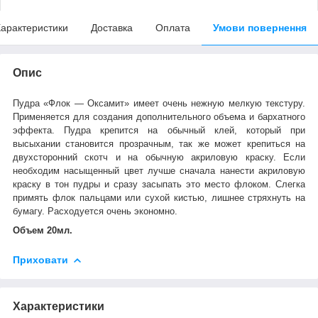
арактеристики
Доставка
Оплата
Умови повернення
Опис
Пудра «Флок — Оксамит» имеет очень нежную мелкую текстуру.
Применяется для создания дополнительного объема и бархатного
эффекта. Пудра крепится на обычный клей, который при
высыхании становится прозрачным, так же может крепиться на
двухсторонний скотч и на обычную акриловую краску. Если
необходим насыщенный цвет лучше сначала нанести акриловую
краску в тон пудры и сразу засыпать это место флоком. Слегка
примять флок пальцами или сухой кистью, лишнее стряхнуть на
бумагу. Расходуется очень экономно.
Объем 20мл.
Приховати
Характеристики